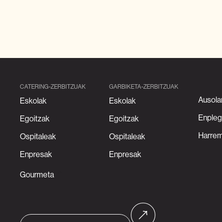
CATERING-ZERBITZUAK
GARBIKETA-ZERBITZUAK
Ausola
Eskolak
Eskolak
Enpleg
Egoitzak
Egoitzak
Harre
Ospitaleak
Ospitaleak
Enpresak
Enpresak
Gourmeta