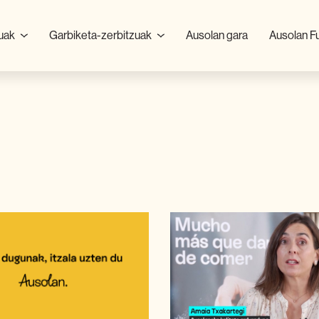
zuak
Garbiketa-zerbitzuak
Ausolan gara
Ausolan F