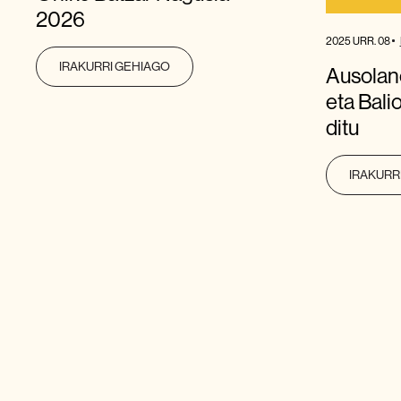
2026
2025 URR. 08
IRAKURRI GEHIAGO
Ausolane
eta Bali
ditu
IRAKURR