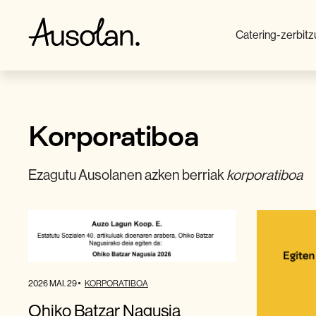
Catering-zerbit
Korporatiboa
Ezagutu Ausolanen azken berriak
korporatiboa
2026 MAI. 29
KORPORATIBOA
Ohiko Batzar Nagusia