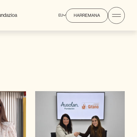
undazioa
EU
HARREMANA