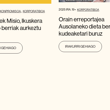
2025 IRA. 19
KORPORATIBOA
KONPROMISOA
KORPORATIBOA
Orain erreportajea
k Misio, Ikuskera
Ausolaneko dieta be
o berriak aurkeztu
kudeaketari buruz
IRAKURRI GEHIAGO
I GEHIAGO