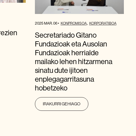
2025 MAR. 06
KONPROMISOA
KORPORATIBOA
rezien
Secretariado Gitano
Fundazioak eta Ausolan
Fundazioak herrialde
mailako lehen hitzarmena
sinatu dute ijitoen
enplegagarritasuna
hobetzeko
IRAKURRI GEHIAGO