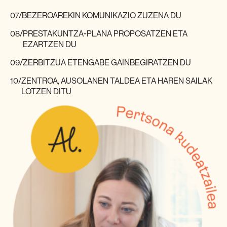
07/
BEZEROAREKIN KOMUNIKAZIO ZUZENA DU
08/
PRESTAKUNTZA-PLANA PROPOSATZEN ETA
EZARTZEN DU
09/
ZERBITZUA ETENGABE GAINBEGIRATZEN DU
10/
ZENTROA, AUSOLANEN TALDEA ETA HAREN SAILAK
LOTZEN DITU