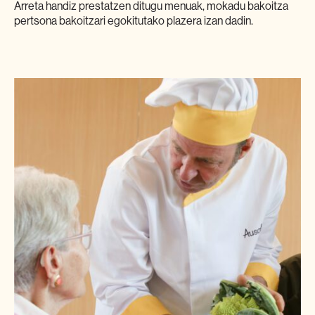
Arreta handiz prestatzen ditugu menuak, mokadu bakoitza
pertsona bakoitzari egokitutako plazera izan dadin.