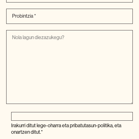
Irakurri ditut
lege-oharra
eta
pribatutasun-politika,
eta
onartzen ditut.*