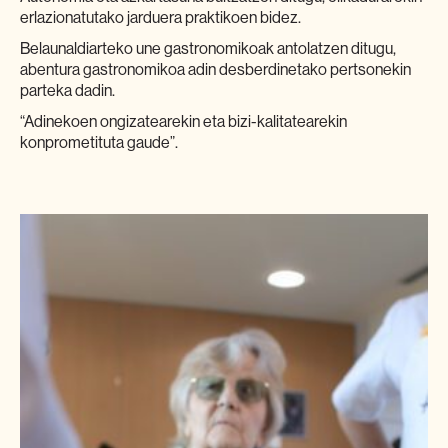
erlazionatutako jarduera praktikoen bidez.
Belaunaldiarteko une gastronomikoak antolatzen ditugu,
abentura gastronomikoa adin desberdinetako pertsonekin
parteka dadin.
“Adinekoen ongizatearekin eta bizi-kalitatearekin
konprometituta gaude”.