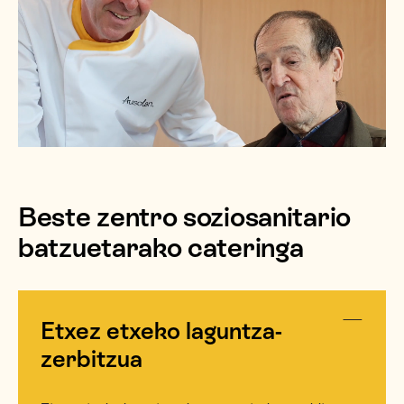
Beste zentro soziosanitario
batzuetarako cateringa
Etxez etxeko laguntza-
zerbitzua