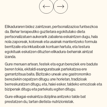
Elikaduraren bidez zaintzean, pertsonalizazioa funtsezkoa
da. Behar terapeutiko guztietara egokitutako dieta
pertsonalizatuen aukerarik zabalena eskaintzen dugu, hala
nola zaporeak, koloreak eta usainak mantentzeko formula
berritzaile eta inklusiboak kontuan hartuta, eta testura
egokituak eskatzen dituzten elikadura-beharrak aintzat
izanda.
Gure menuen artean, festek eta egun bereziek ere badute
beren tokia, ekitaldi esanguratsuak partekatzea ere
garrantzitsua baita. Bizitzako uneak une gastronomiko
bereziekin ospatzen ditugu; une horietan, tradizioak
berreskuratzen ditugu, eta, haiei esker, taldeko emozioak eta
bizipenak ditugu eta partekatu egiten ditugu.
Gure elikagai-eskaintza diziplina anitzeko talde bat
prestatzen du, tartan dietista-nutrizionistak.