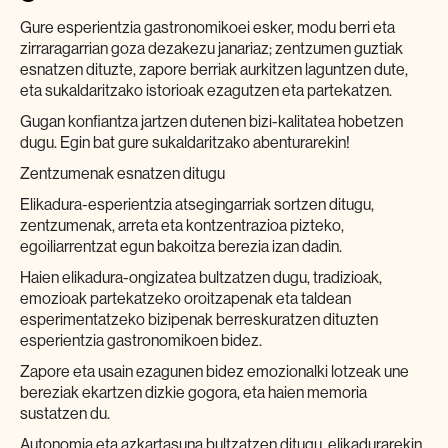
Gure esperientzia gastronomikoei esker, modu berri eta
zirraragarrian goza dezakezu janariaz; zentzumen guztiak
esnatzen dituzte, zapore berriak aurkitzen laguntzen dute,
eta sukaldaritzako istorioak ezagutzen eta partekatzen.
Gugan konfiantza jartzen dutenen bizi-kalitatea hobetzen
dugu. Egin bat gure sukaldaritzako abenturarekin!
Zentzumenak esnatzen ditugu
Elikadura-esperientzia atsegingarriak sortzen ditugu,
zentzumenak, arreta eta kontzentrazioa pizteko,
egoiliarrentzat egun bakoitza berezia izan dadin.
Haien elikadura-ongizatea bultzatzen dugu, tradizioak,
emozioak partekatzeko oroitzapenak eta taldean
esperimentatzeko bizipenak berreskuratzen dituzten
esperientzia gastronomikoen bidez.
Zapore eta usain ezagunen bidez emozionalki lotzeak une
bereziak ekartzen dizkie gogora, eta haien memoria
sustatzen du.
Autonomia eta azkartasuna bultzatzen ditugu, elikadurarekin