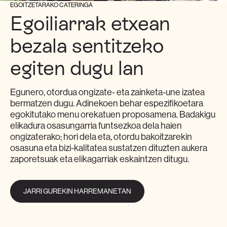
EGOITZETARAKO CATERINGA
Egoiliarrak etxean
bezala sentitzeko
egiten dugu lan
Egunero, otordua ongizate- eta zainketa-une izatea
bermatzen dugu. Adinekoen behar espezifikoetara
egokitutako menu orekatuen proposamena. Badakigu
elikadura osasungarria funtsezkoa dela haien
ongizaterako; hori dela eta, otordu bakoitzarekin
osasuna eta bizi-kalitatea sustatzen dituzten aukera
zaporetsuak eta elikagarriak eskaintzen ditugu.
JARRI GUREKIN HARREMANETAN