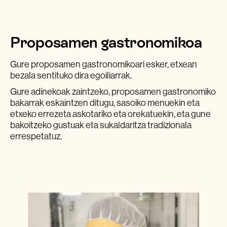
Proposamen gastronomikoa
Gure proposamen gastronomikoari esker, etxean
bezala sentituko dira egoiliarrak.
Gure adinekoak zaintzeko, proposamen gastronomiko
bakarrak eskaintzen ditugu, sasoiko menuekin eta
etxeko errezeta askotariko eta orekatuekin, eta gune
bakoitzeko gustuak eta sukaldaritza tradizionala
errespetatuz.