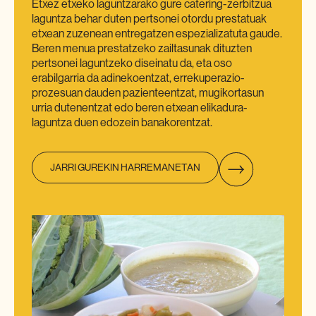
Etxez etxeko laguntzarako gure catering-zerbitzua
laguntza behar duten pertsonei otordu prestatuak
etxean zuzenean entregatzen espezializatuta gaude.
Beren menua prestatzeko zailtasunak dituzten
pertsonei laguntzeko diseinatu da, eta oso
erabilgarria da adinekoentzat, errekuperazio-
prozesuan dauden pazienteentzat, mugikortasun
urria dutenentzat edo beren etxean elikadura-
laguntza duen edozein banakorentzat.
JARRI GUREKIN HARREMANETAN