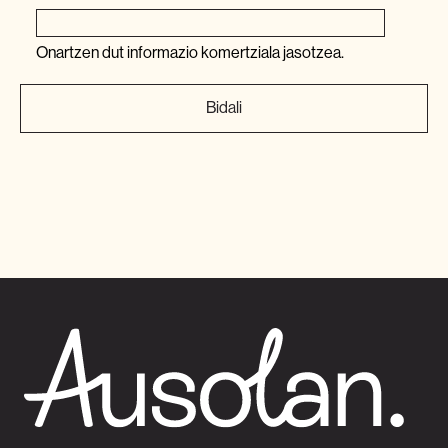
Onartzen dut informazio komertziala jasotzea.