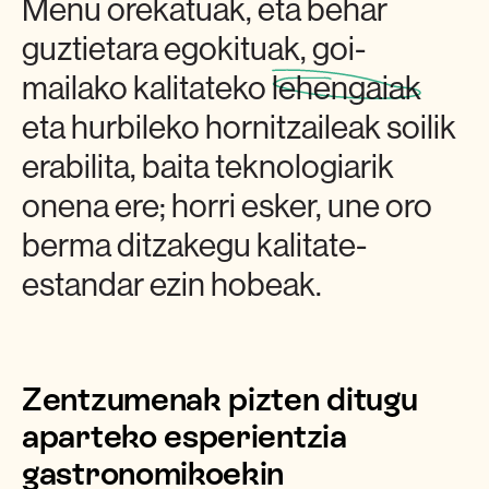
Menu orekatuak, eta behar
guztietara egokituak, goi-
mailako kalitateko
lehengaiak
eta hurbileko hornitzaileak soilik
erabilita, baita teknologiarik
onena ere; horri esker, une oro
berma ditzakegu kalitate-
estandar ezin hobeak.
Zentzumenak pizten ditugu
aparteko esperientzia
gastronomikoekin