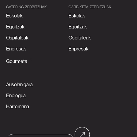
CATERING-ZERBITZUAK
GARBIKETA-ZERBITZUAK
Eskolak
Eskolak
Egoitzak
Egoitzak
Ospitaleak
Ospitaleak
Enpresak
Enpresak
Gourmeta
Ausolan gara
Enplegua
Harremana