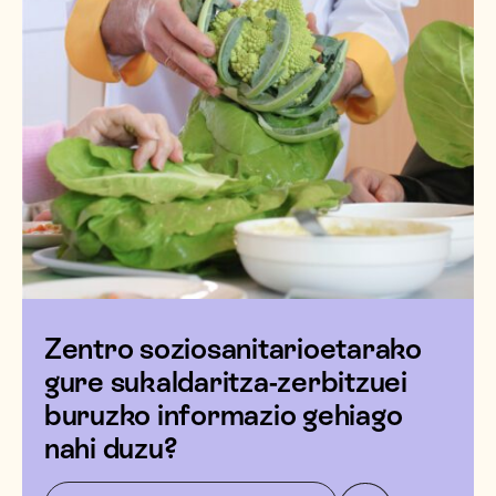
Zentro soziosanitarioetarako
gure sukaldaritza-zerbitzuei
buruzko informazio gehiago
nahi duzu?