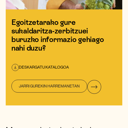
Egoitzetarako gure
sukaldaritza-zerbitzuei
buruzko informazio gehiago
nahi duzu?
DESKARGATU KATALOGOA
JARRI GUREKIN HARREMANETAN