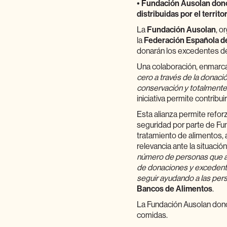
• Fundación Ausolan donó
distribuidas por el territ
La
Fundación Ausolan
, o
la
Federación Española d
donarán los excedentes de
Una colaboración, enmarc
cero a través de la donac
conservación y totalmente
iniciativa permite contrib
Esta alianza permite reforz
seguridad por parte de Fun
tratamiento de alimentos, 
relevancia ante la situació
número de personas que ac
de donaciones y excedent
seguir ayudando a las per
Bancos de Alimentos
.
La Fundación Ausolan donó,
comidas.