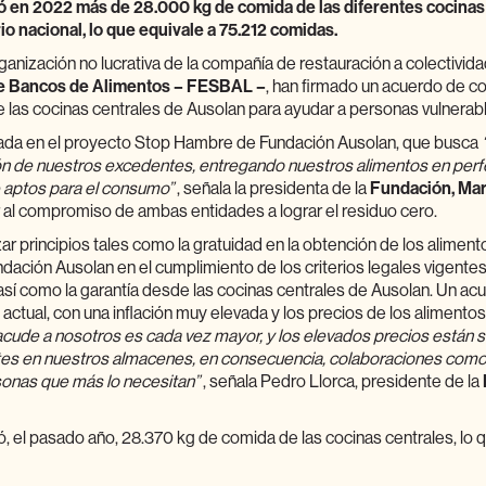
 en 2022 más de 28.000 kg de comida de las diferentes cocinas 
orio nacional, lo que equivale a 75.212 comidas.
rganización no lucrativa de la compañía de restauración a colectivida
e Bancos de Alimentos – FESBAL –
, han firmado un acuerdo de co
 las cocinas centrales de Ausolan para ayudar a personas vulnerab
ada en el proyecto Stop Hambre de Fundación Ausolan, que busca
ión de nuestros excedentes, entregando nuestros alimentos en per
 aptos para el consumo”
, señala la presidenta de la
Fundación, Mar
uir al compromiso de ambas entidades a lograr el residuo cero.
ar principios tales como la gratuidad en la obtención de los aliment
dación Ausolan en el cumplimiento de los criterios legales vigentes
así como la garantía desde las cocinas centrales de Ausolan. Un ac
n actual, con una inflación muy elevada y los precios de los alimento
ude a nosotros es cada vez mayor, y los elevados precios están 
es en nuestros almacenes, en consecuencia, colaboraciones como 
sonas que más lo necesitan”
, señala Pedro Llorca, presidente de la
 el pasado año, 28.370 kg de comida de las cocinas centrales, lo q