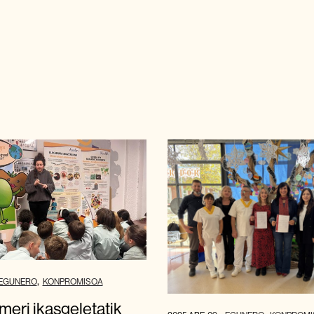
EGUNERO
KONPROMISOA
meri ikasgeletatik