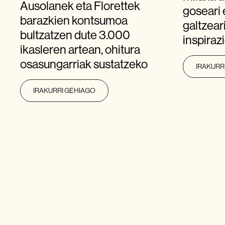
Ausolanek eta Florettek
goseari e
barazkien kontsumoa
galtzear
bultzatzen dute 3.000
inspira
ikasleren artean, ohitura
osasungarriak sustatzeko
IRAKURR
IRAKURRI GEHIAGO