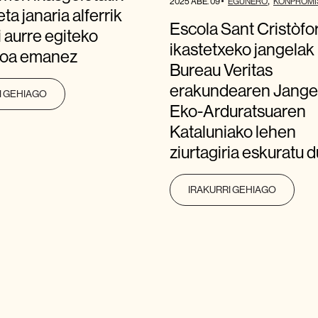
2025 ABE. 09
EGUNERO
KONPROMI
ta janaria alferrik
Escola Sant Cristòfo
i aurre egiteko
ikastetxeko jangelak
zioa emanez
Bureau Veritas
erakundearen Jange
I GEHIAGO
Eko-Arduratsuaren
Kataluniako lehen
ziurtagiria eskuratu d
IRAKURRI GEHIAGO