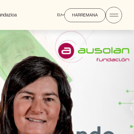
undazioa
EU
HARREMANA