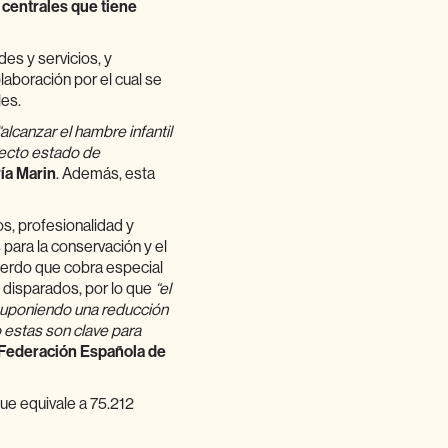
centrales que tiene
des y servicios, y
laboración por el cual se
les.
“alcanzar el hambre infantil
fecto estado de
ía Marin
. Además, esta
os, profesionalidad y
 para la conservación y el
uerdo que cobra especial
s disparados, por lo que
“el
suponiendo una reducción
estas son clave para
Federación Española de
ue equivale a 75.212