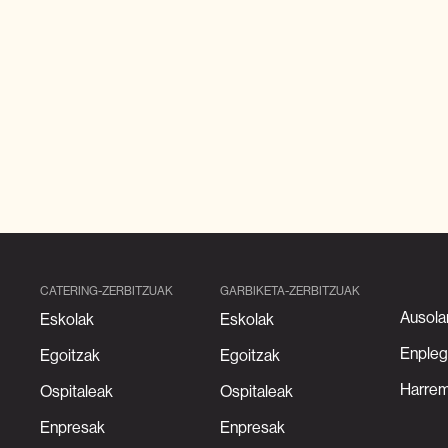
CATERING-ZERBITZUAK
GARBIKETA-ZERBITZUAK
Ausola
Eskolak
Eskolak
Enpleg
Egoitzak
Egoitzak
Harre
Ospitaleak
Ospitaleak
Enpresak
Enpresak