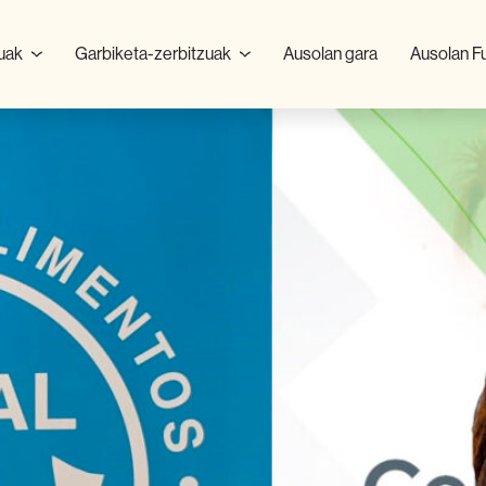
zuak
Garbiketa-zerbitzuak
Ausolan gara
Ausolan F