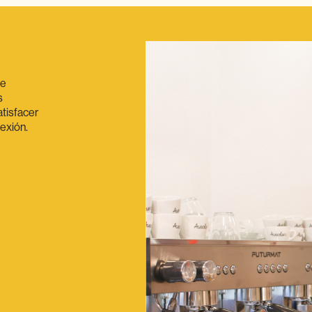
de
individuais de
s
special aos
tisfacer
centros
exión.
g ofrece a
dables, así como
demos o
ospital, por iso
opción cómoda