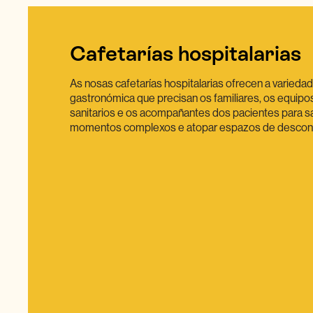
Cafetarías hospitalarias
Vending
As nosas cafetarías hospitalarias ofrecen a varieda
Dedicámonos a satisfacer as necesidades 
gastronómica que precisan os familiares, os equipo
cada persoa e prestamos unha atención e
sanitarios e os acompañantes dos pacientes para sa
pacientes, acompañantes e equipos dos 
momentos complexos e atopar espazos de descon
sanitarios.
A nosa ampla gama de produtos de vendin
posibilidade de elixir entre alimentos sau
bebidas frías e quentes. Ademais, enten
complicada que pode resultar a espera no h
as nosas máquinas de vending son unha 
durante as 24 horas do día.