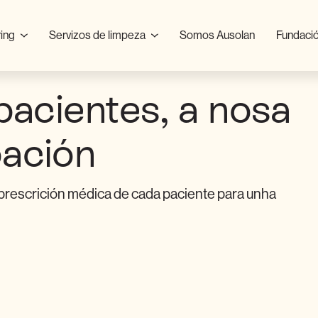
ring
Servizos de limpeza
Somos Ausolan
Fundació
pacientes, a nosa
ación
rescrición médica de cada paciente para unha