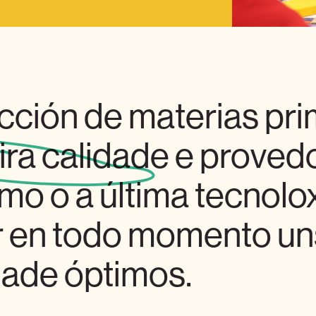
cción de materias pr
ira calidade
e proved
mo o a última tecnolox
r en todo momento un
dade óptimos.