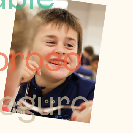
oroso
eguro