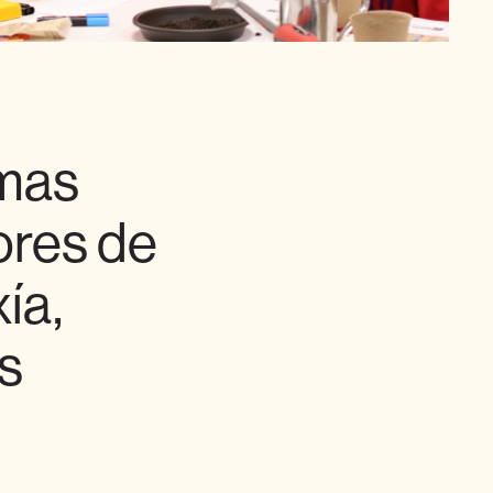
imas
ores de
ía,
s