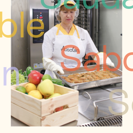
ble
Sab
an
S