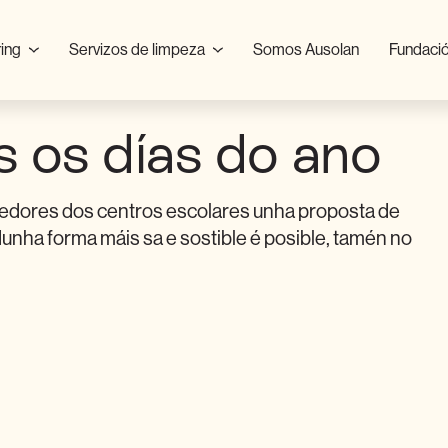
ring
Servizos de limpeza
Somos Ausolan
Fundació
 os días do ano
medores dos centros escolares unha proposta de
nha forma máis sa e sostible é posible, tamén no