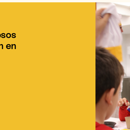
osos
n en