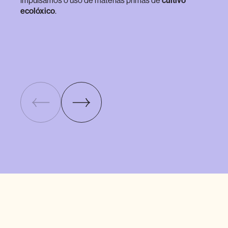
impulsamos o uso de materias primas de
cultivo
ecolóxico
.