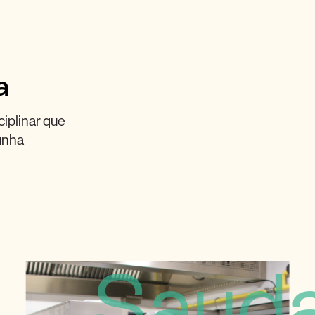
a
iplinar que
 unha
Sauda