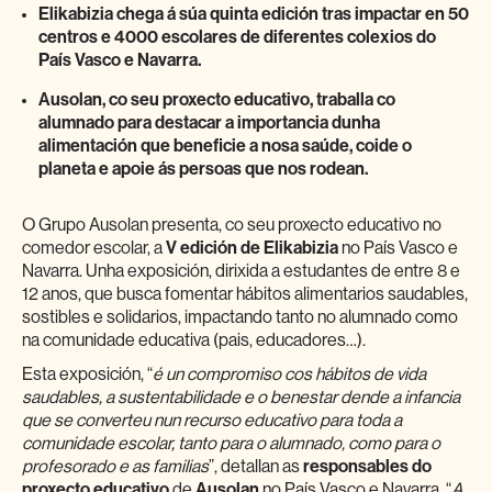
Elikabizia chega á súa quinta edición tras impactar en 50
centros e 4000 escolares de diferentes colexios do
País Vasco e Navarra.
Ausolan, co seu proxecto educativo, traballa co
alumnado para destacar a importancia dunha
alimentación que beneficie a nosa saúde, coide o
planeta e apoie ás persoas que nos rodean.
O Grupo Ausolan presenta, co seu proxecto educativo no
comedor escolar, a
V edición de Elikabizia
no País Vasco e
Navarra. Unha exposición, dirixida a estudantes de entre 8 e
12 anos, que busca fomentar hábitos alimentarios saudables,
sostibles e solidarios, impactando tanto no alumnado como
na comunidade educativa (pais, educadores…).
Esta exposición, “
é un compromiso cos hábitos de vida
saudables, a sustentabilidade e o benestar dende a infancia
que se converteu nun recurso educativo para toda a
comunidade escolar, tanto para o alumnado, como para o
profesorado e as familias
”, detallan as
responsables do
proxecto educativo
de
Ausolan
no País Vasco e Navarra. “
A