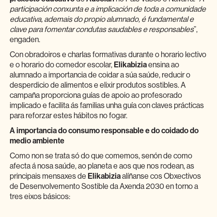
participación conxunta e a implicación de toda a comunidade
educativa, ademais do propio alumnado, é fundamental e
clave para fomentar condutas saudables e responsables
”,
engaden.
Con obradoiros e charlas formativas durante o horario lectivo
e o horario do comedor escolar,
Elikabizia
ensina ao
alumnado a importancia de coidar a súa saúde, reducir o
desperdicio de alimentos e elixir produtos sostibles. A
campaña proporciona guías de apoio ao profesorado
implicado e facilita ás familias unha guía con claves prácticas
para reforzar estes hábitos no fogar.
A importancia do consumo responsable e do coidado do
medio ambiente
Como non se trata só do que comemos, senón de como
afecta á nosa saúde, ao planeta e aos que nos rodean, as
principais mensaxes de
Elikabizia
alíñanse cos Obxectivos
de Desenvolvemento Sostible da Axenda 2030 en torno a
tres eixos básicos: