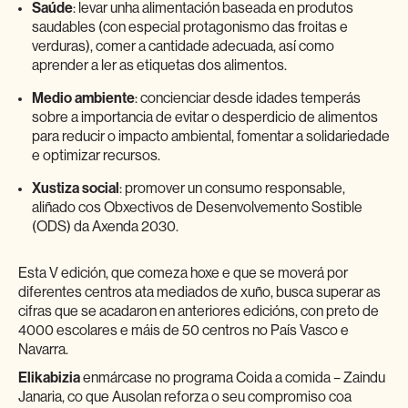
Saúde
: levar unha alimentación baseada en produtos
saudables (con especial protagonismo das froitas e
verduras), comer a cantidade adecuada, así como
aprender a ler as etiquetas dos alimentos.
Medio ambiente
: concienciar desde idades temperás
sobre a importancia de evitar o desperdicio de alimentos
para reducir o impacto ambiental, fomentar a solidariedade
e optimizar recursos.
Xustiza social
: promover un consumo responsable,
aliñado cos Obxectivos de Desenvolvemento Sostible
(ODS) da Axenda 2030.
Esta V edición, que comeza hoxe e que se moverá por
diferentes centros ata mediados de xuño, busca superar as
cifras que se acadaron en anteriores edicións, con preto de
4000 escolares e máis de 50 centros no País Vasco e
Navarra.
Elikabizia
enmárcase no programa Coida a comida – Zaindu
Janaria, co que Ausolan reforza o seu compromiso coa