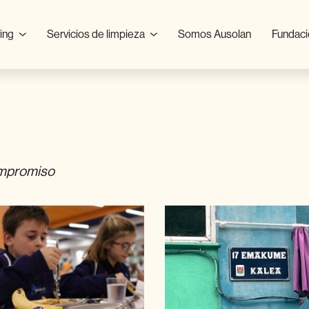
ring
Servicios de limpieza
Somos Ausolan
Fundaci
mpromiso