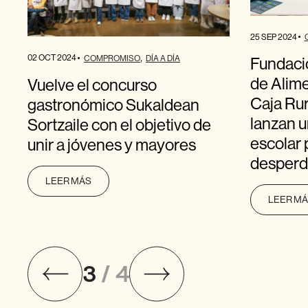
25 SEP 2024
02 OCT 2024
COMPROMISO
DÍA A DÍA
Fundaci
de Alime
Vuelve el concurso
Caja Rur
gastronómico Sukaldean
lanzan 
Sortzaile con el objetivo de
escolar 
unir a jóvenes y mayores
desperdi
LEER MÁS
LEER M
3
/ 4