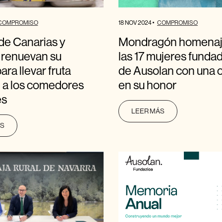
18 NOV 2024
COMPROMISO
COMPROMISO
de Canarias y
Mondragón homenaj
 renuevan su
las 17 mujeres funda
ara llevar fruta
de Ausolan con una c
 a los comedores
en su honor
es
LEER MÁS
ÁS