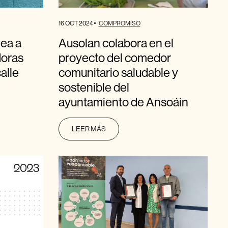
16 OCT 2024
COMPROMISO
ea a
Ausolan colabora en el
doras
proyecto del comedor
alle
comunitario saludable y
sostenible del
ayuntamiento de Ansoáin
LEER MÁS