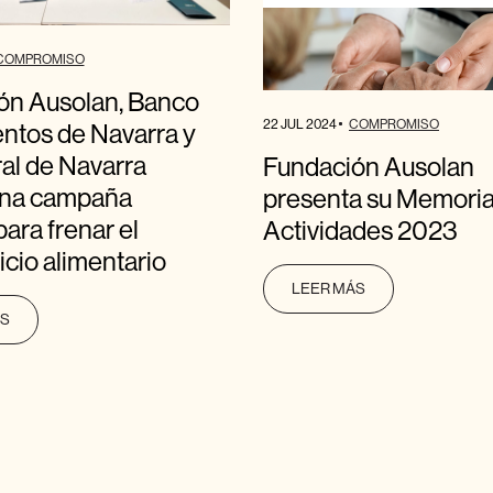
COMPROMISO
ón Ausolan, Banco
22 JUL 2024
COMPROMISO
ntos de Navarra y
al de Navarra
Fundación Ausolan
una campaña
presenta su Memoria
para frenar el
Actividades 2023
cio alimentario
LEER MÁS
ÁS