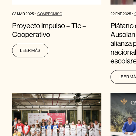
03 MAR 2025
22 ENE 2025
COMPROMISO
Proyecto Impulso – Tic –
Plátano 
Cooperativo
Ausolan
alianza p
LEER MÁS
nacional
escolar
LEER M