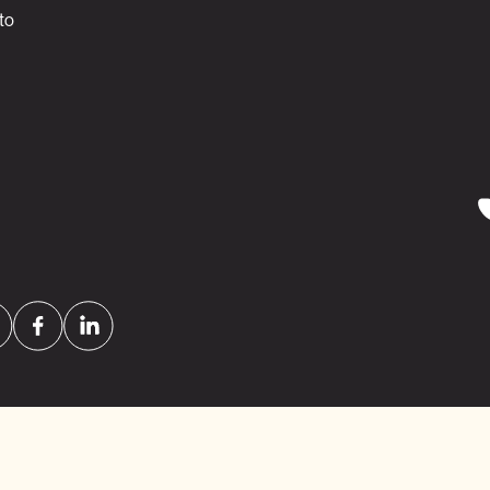
to
al