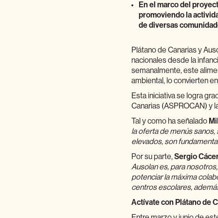
En el marco del proyect
promoviendo la activid
de diversas comunida
Plátano de Canarias y Aus
nacionales desde la infanc
semanalmente, este aliment
ambiental, lo convierten e
Esta iniciativa se logra g
Canarias (ASPROCAN) y la
Tal y como ha señalado
Mi
la oferta de menús sanos, 
elevados, son fundamental
Por su parte,
Sergio Cáce
Ausolan es, para nosotros,
potenciar la máxima colabo
centros escolares, además
Actívate con Plátano de 
Entre marzo y junio de este