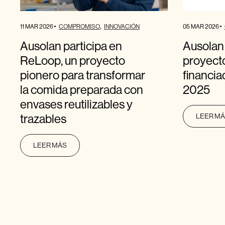
11 MAR 2026
05 MAR 2026
COMPROMISO
INNOVACIÓN
Ausolan participa en
Ausolan
ReLoop, un proyecto
proyect
pionero para transformar
financi
la comida preparada con
2025
envases reutilizables y
trazables
LEER M
LEER MÁS