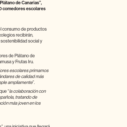
Plátano de Canarias”,
 60 comedores escolares
 el consumo de productos
olegios recibirán,
ostenibilidad social y
tores de Plátano de
usa y Frutas Iru.
ores escolares primamos
tándares de calidad más
umple ampliamente
”.
que “
la colaboración con
spañola, tratando de
ción más joven en los
 una iniciativa que llegará