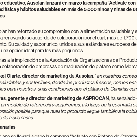
o educativo, Ausolan lanzará en marzo la campaña “Actívate con 
ad física y hábitos saludables en más de 5.000 niños y niñas de
des
olan han reforzado su compromiso con la alimentación saludable y
ia renovando su acuerdo de colaboración por el cual, más de 1.700 c
o. Su calidad y sabor único, unidos a sus estándares europeos de s
n una opción ideal para los más pequeños.
racias a la implicación de la Asociación de Organizaciones de Produc
 colaboración de empresas de maduración de plátano como Mercam
kel Olarte
,
director de marketing
de
Ausolan
, “
en nuestros comed
saludables y sostenibles, donde los productos frescos, con los es
es para nosotros, unas condiciones que el plátano de Canarias c
res
,
gerente y director de marketing de ASPROCAN
, ha señalado 
 un modelo de referencia y seguiremos, a lo largo de la geografía e
ración posible para que nuestro producto llegue también a la pobla
 de a sus casas
”.
Canarias
 año se llevará a cabo la campaña “Actívate con Plátano de Canarias”,