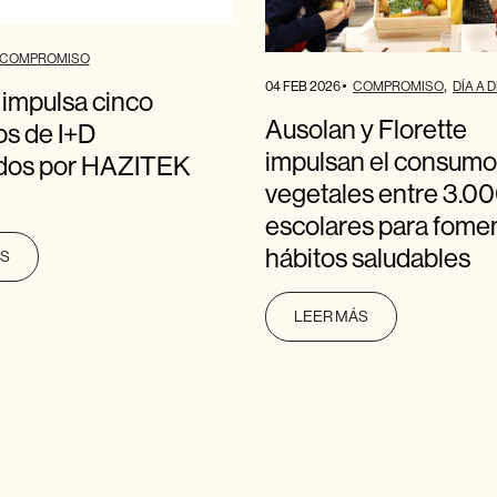
COMPROMISO
04 FEB 2026
COMPROMISO
DÍA A D
 impulsa cinco
Ausolan y Florette
os de I+D
impulsan el consumo
ados por HAZITEK
vegetales entre 3.0
escolares para fome
hábitos saludables
ÁS
LEER MÁS