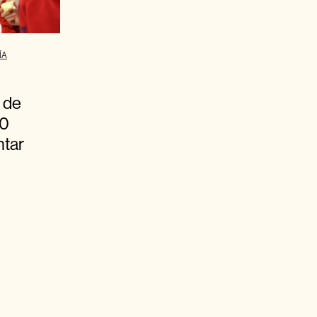
ÍA
 de
00
ntar