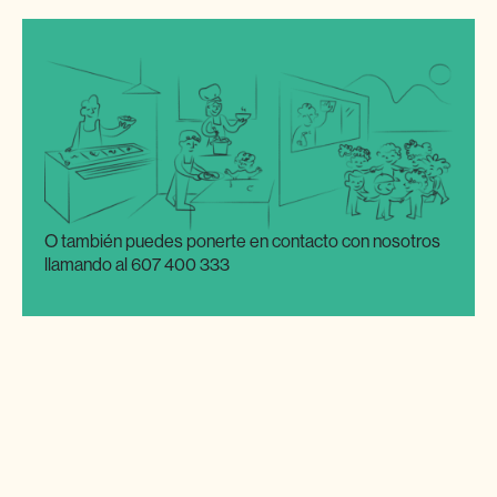
O también puedes ponerte en contacto con nosotros
llamando al 607 400 333