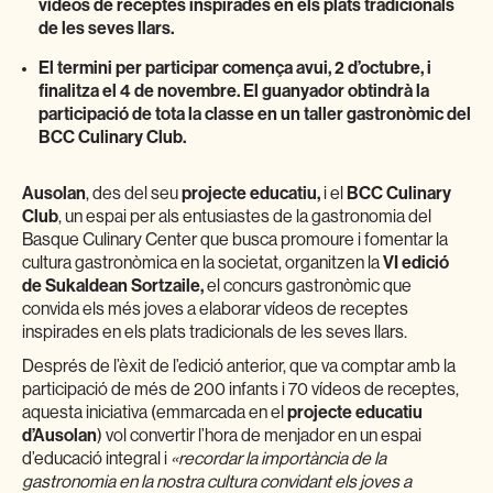
vídeos de receptes inspirades en els plats tradicionals
de les seves llars.
El termini per participar comença avui, 2 d’octubre, i
finalitza el 4 de novembre. El guanyador obtindrà la
participació de tota la classe en un taller gastronòmic del
BCC Culinary Club.
Ausolan
, des del seu
projecte educatiu,
i el
BCC Culinary
Club
, un espai per als entusiastes de la gastronomia del
Basque Culinary Center que busca promoure i fomentar la
cultura gastronòmica en la societat, organitzen la
VI edició
de Sukaldean Sortzaile,
el concurs gastronòmic que
convida els més joves a elaborar vídeos de receptes
inspirades en els plats tradicionals de les seves llars.
Després de l’èxit de l’edició anterior, que va comptar amb la
participació de més de 200 infants i 70 vídeos de receptes,
aquesta iniciativa (emmarcada en el
projecte educatiu
d’Ausolan
) vol convertir l’hora de menjador en un espai
d’educació integral i
«recordar la importància de la
gastronomia en la nostra cultura convidant els joves a