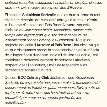
elaborar receptes saludables inspirades en els plats clàssics
dels seus avis i àvies»
, assenyalen des d’
Ausolan
.
El concurs
Sukaldean Sortzaile
, que es durà a terme durant
el primer trimestre del curs, està adreçat a alumnes d’entre
12 i 17 anys d’escoles del País Basc i Navarra. Aquesta
iniciativa vol
«promoure hàbits saludables i passar més
temps amb la gent gran, que són una font natural de
coneixement i bones pràctiques»
, assenyala l’equip del
projecte educatiu d’
Ausolan al País Basc
. Una iniciativa que
vol que els alumnes prenguin consciència des de la infància
de la importància d’adoptar una estil de vida saludable, i vol
contribuir al desenvolupament de persones afectives,
respectuoses i solidàries, a més de respondre a les
necessitats socials i culturals.
Des del
BCC Culinary Club
destaquen que
«Sukaldean
Sortzaile és un projecte que posa en valor la transmissió del
coneixement de tradicions gastronòmiques d’avis a nets, un
repte per als més joves, que han d’aplicar tota la seva
creativitat per crear una proposta gastronòmica
actualitzada»
.