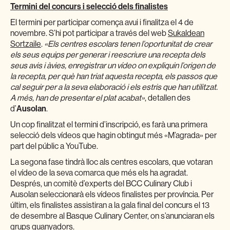
Termini del concurs i selecció dels finalistes
El termini per participar comença avui i finalitza el 4 de
novembre. S’hi pot participar a través del web
Sukaldean
Sortzaile
.
«Els centres escolars tenen l’oportunitat de crear
els seus equips per generar i reescriure una recepta dels
seus avis i àvies, enregistrar un vídeo on expliquin l’origen de
la recepta, per què han triat aquesta recepta, els passos que
cal seguir per a la seva elaboració i els estris que han utilitzat.
A més, han de presentar el plat acabat»
, detallen des
d’
Ausolan
.
Un cop finalitzat el termini d’inscripció, es farà una primera
selecció dels vídeos que hagin obtingut més «M’agrada» per
part del públic a YouTube.
La segona fase tindrà lloc als centres escolars, que votaran
el vídeo de la seva comarca que més els ha agradat.
Després, un comitè d’experts del BCC Culinary Club i
Ausolan seleccionarà els vídeos finalistes per província. Per
últim, els finalistes assistiran a la gala final del concurs el 13
de desembre al Basque Culinary Center, on s’anunciaran els
grups guanyadors.