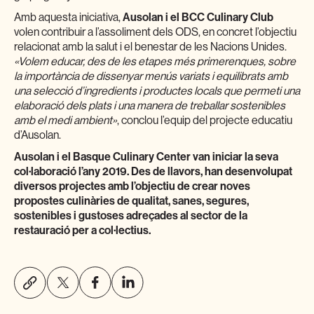
Amb aquesta iniciativa,
Ausolan i el BCC Culinary Club
volen contribuir a l’assoliment dels ODS, en concret l’objectiu
relacionat amb la salut i el benestar de les Nacions Unides.
«Volem educar, des de les etapes més primerenques, sobre
la importància de dissenyar menús variats i equilibrats amb
una selecció d’ingredients i productes locals que permeti una
elaboració dels plats i una manera de treballar sostenibles
amb el medi ambient»
, conclou l’equip del projecte educatiu
d’Ausolan.
Ausolan i el Basque Culinary Center van iniciar la seva
col·laboració l’any 2019. Des de llavors, han desenvolupat
diversos projectes amb l’objectiu de crear noves
propostes culinàries de qualitat, sanes, segures,
sostenibles i gustoses adreçades al sector de la
restauració per a col·lectius.