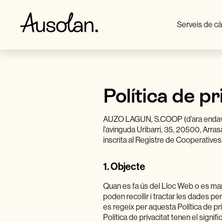
Serveis de cà
Política de pr
AUZO LAGUN, S.COOP (d’ara endava
l’avinguda Uribarri, 35, 20500, Arr
inscrita al Registre de Cooperatives
1.
Objecte
Quan es fa ús del Lloc Web o es m
poden recollir i tractar les dades p
es regeix per aquesta Política de pr
Política de privacitat tenen el signi