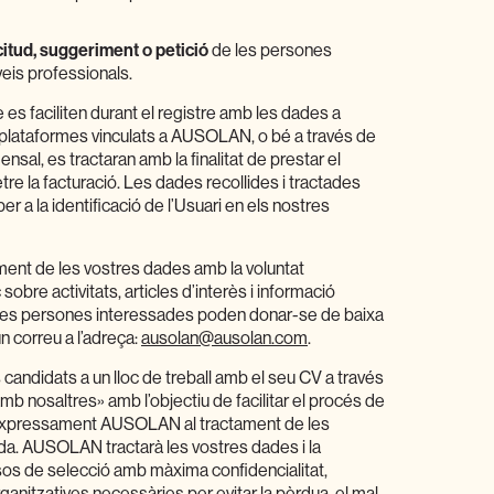
citud, suggeriment o petició
de les persones
eis professionals.
 es faciliten durant el registre amb les dades a
i plataformes vinculats a AUSOLAN, o bé a través de
nsal, es tractaran amb la finalitat de prestar el
metre la facturació. Les dades recollides i tractades
r a la identificació de l’Usuari en els nostres
ament de les vostres dades amb la voluntat
sobre activitats, articles d’interès i informació
 Les persones interessades poden donar-se de baixa
 correu a l’adreça:
ausolan@ausolan.com
.
candidats a un lloc de treball amb el seu CV a través
amb nosaltres» amb l’objectiu de facilitar el procés de
u expressament AUSOLAN al tractament de les
ada. AUSOLAN tractarà les vostres dades i la
sos de selecció amb màxima confidencialitat,