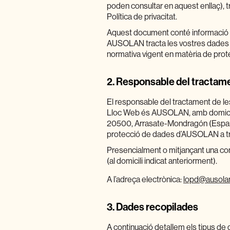
poden consultar en aquest enllaç), 
Política de privacitat.
Aquest document conté informació d
AUSOLAN tracta les vostres dades per
normativa vigent en matèria de pro
2
.
Responsable del tractam
El responsable del tractament de les
Lloc Web és AUSOLAN, amb domicili s
20500, Arrasate-Mondragón (Espany
protecció de dades d’AUSOLAN a tr
Presencialment o mitjançant una com
(al domicili indicat anteriorment).
A l’adreça electrònica:
lopd@ausola
3.
Dades recopilades
A continuació detallem els tipus de