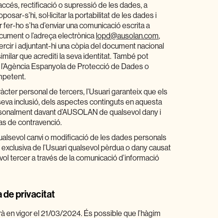
’accés, rectificació o supressió de les dades, a
 oposar-s’hi, sol·licitar la portabilitat de les dades i
 fer-ho s’ha d’enviar una comunicació escrita a
document o l’adreça electrònica
lopd@ausolan.com
,
ercir i adjuntant-hi una còpia del document nacional
similar que acrediti la seva identitat. També pot
 l’Agència Espanyola de Protecció de Dades o
mpetent.
àcter personal de tercers, l’Usuari garanteix que els
 seva inclusió, dels aspectes continguts en aquesta
personalment davant d’AUSOLAN de qualsevol dany i
cas de contravenció.
ualsevol canvi o modificació de les dades personals
 i exclusiva de l’Usuari qualsevol pèrdua o dany causat
l tercer a través de la comunicació d’informació
a de privacitat
rà en vigor el 21/03/2024. És possible que l’hàgim