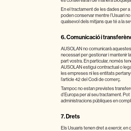
es conservaran de manera bloquejada f
En el tractament de les dades per 
poden conservar mentre l’Usuari no
qualsevol dels mitjans que té a la se
6.
Comunicació i transferèn
AUSOLAN no comunicarà aquestes da
necessari per gestionar i mantenir 
part vostra. En particular, només te
AUSOLAN estigui contractual o lega
les empreses ni les entitats perta
l’article 42 del Codi de comerç.
Tampoc no estan previstes transfer
d’Europa per al seu tractament. Pot
administracions públiques en compli
7.
Drets
Els Usuaris tenen dret a exercir, en