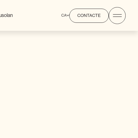
usolan
CA
CONTACTE