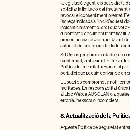
la legislació vigent, els seus drets d
sol·licitar la limitació del tractament,
revocar el consentiment prestat. Per
l’adreça indicada a l’inici d’aquest 
indicant clarament el dret que vol ex
d’identitat o document identificatiu 
presentar una reclamació davant de
autoritat de protecció de dades co
Si l’Usuari proporciona dades de car
ha informat, amb caràcter previ a la
Política de privacitat, responent 
perjudici que puguin derivar-se en 
L’Usuari es compromet a notificar q
facilitades. És responsabilitat única
al Lloc Web, a AUSOLAN o a qualsevo
errònia, inexacta o incompleta.
8.
Actualització de la Polític
Aquesta Política de seguretat entra