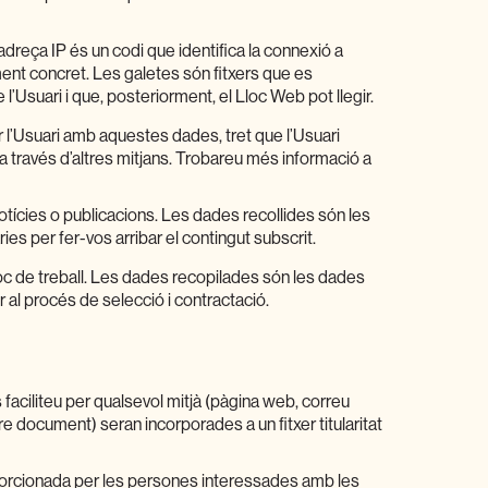
L’adreça IP és un codi que identifica la connexió a
ment concret. Les galetes són fitxers que es
’Usuari i que, posteriorment, el Lloc Web pot llegir.
ar l’Usuari amb aquestes dades, tret que l’Usuari
a través d’altres mitjans. Trobareu més informació a
notícies o publicacions. Les dades recollides són les
es per fer-vos arribar el contingut subscrit.
loc de treball. Les dades recopilades són les dades
r al procés de selecció i contractació.
aciliteu per qualsevol mitjà (pàgina web, correu
tre document) seran incorporades a un fitxer titularitat
orcionada per les persones interessades amb les