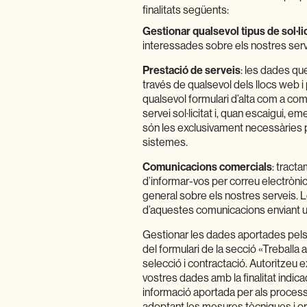
finalitats següents:
Gestionar qualsevol tipus de sol·li
interessades sobre els nostres serv
Prestació de serveis
: les dades que
través de qualsevol dels llocs web 
qualsevol formulari d’alta com a come
servei sol·licitat i, quan escaigui, e
són les exclusivament necessàries pe
sistemes.
Comunicacions comercials
: tract
d’informar-vos per correu electrònic 
general sobre els nostres serveis.
d’aquestes comunicacions enviant un
Gestionar les dades aportades pels 
del formulari de la secció «Treballa 
selecció i contractació. Autoritze
vostres dades amb la finalitat indic
informació aportada per als proces