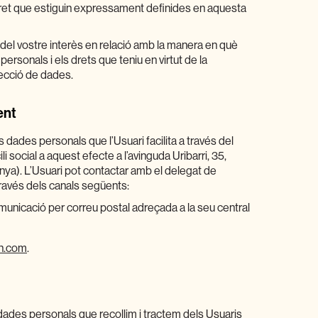
tret que estiguin expressament definides en aquesta
el vostre interès en relació amb la manera en què
sonals i els drets que teniu en virtut de la
tecció de dades.
ent
 dades personals que l’Usuari facilita a través del
ocial a aquest efecte a l’avinguda Uribarri, 35,
a). L’Usuari pot contactar amb el delegat de
avés dels canals següents:
unicació per correu postal adreçada a la seu central
n.com
.
 dades personals que recollim i tractem dels Usuaris