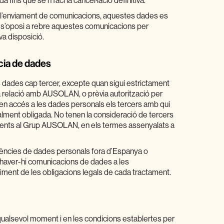
ins que se’n faci la cancel·lació definitiva.
a l’enviament de comunicacions, aquestes dades es
 s’oposi a rebre aquestes comunicacions per
va disposició.
cia de dades
des cap tercer, excepte quan sigui estrictament
la relació amb AUSOLAN, o prèvia autorització per
nen accés a les dades personals els tercers amb qui
lment obligada. No tenen la consideració de tercers
nyents al Grup AUSOLAN, en els termes assenyalats a
ències de dades personals fora d’Espanya o
 haver-hi comunicacions de dades a les
ment de les obligacions legals de cada tractament.
 qualsevol moment i en les condicions establertes per