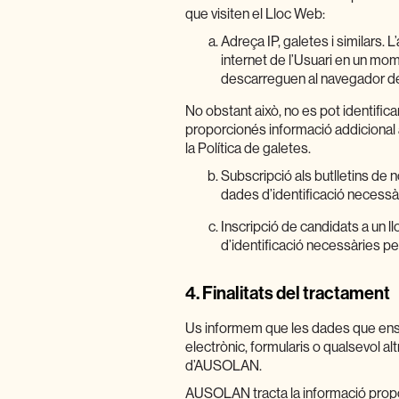
que visiten el Lloc Web:
Adreça IP, galetes i similars. 
internet de l’Usuari en un mo
descarreguen al navegador de l
No obstant això, no es pot identific
proporcionés informació addicional 
la Política de galetes.
Subscripció als butlletins de 
dades d’identificació necessàri
Inscripció de candidats a un l
d’identificació necessàries pe
4.
Finalitats del tractament
Us informem que les dades que ens f
electrònic, formularis o qualsevol al
d’AUSOLAN.
AUSOLAN tracta la informació prop