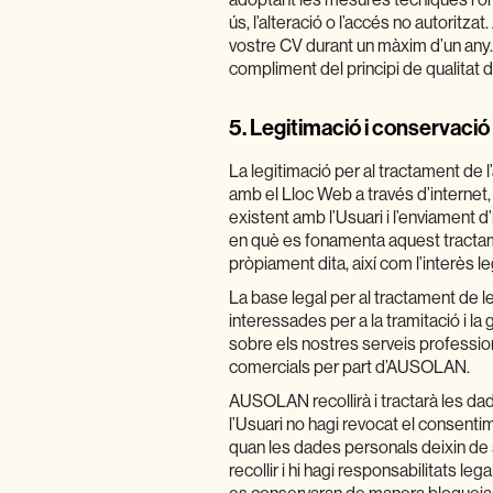
adoptant les mesures tècniques i org
ús, l’alteració o l’accés no autori
vostre CV durant un màxim d’un any
compliment del principi de qualitat d
5.
Legitimació i conservació
La legitimació per al tractament de 
amb el Lloc Web a través d’internet,
existent amb l’Usuari i l’enviament d’
en què es fonamenta aquest tractamen
pròpiament dita, així com l’interès l
La base legal per al tractament de 
interessades per a la tramitació i la 
sobre els nostres serveis professio
comercials per part d’AUSOLAN.
AUSOLAN recollirà i tractarà les da
l’Usuari no hagi revocat el consenti
quan les dades personals deixin de se
recollir i hi hagi responsabilitats le