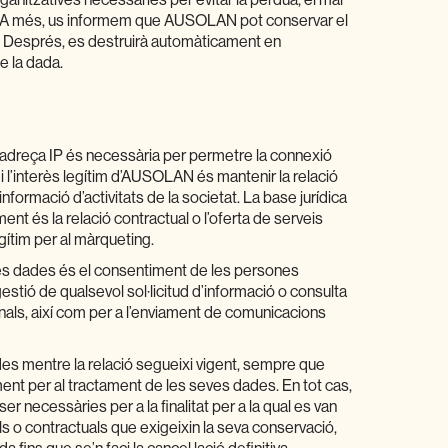
anitzatives necessàries per evitar la pèrdua, el mal
tzat. A més, us informem que AUSOLAN pot conservar el
. Després, es destruirà automàticament en
e la dada.
l’adreça IP és necessària per permetre la connexió
 i l’interès legítim d’AUSOLAN és mantenir la relació
informació d’activitats de la societat. La base jurídica
t és la relació contractual o l’oferta de serveis
egítim per al màrqueting.
les dades és el consentiment de les persones
gestió de qualsevol sol·licitud d’informació o consulta
nals, així com per a l’enviament de comunicacions
des mentre la relació segueixi vigent, sempre que
ment per al tractament de les seves dades. En tot cas,
r necessàries per a la finalitat per a la qual es van
gals o contractuals que exigeixin la seva conservació,