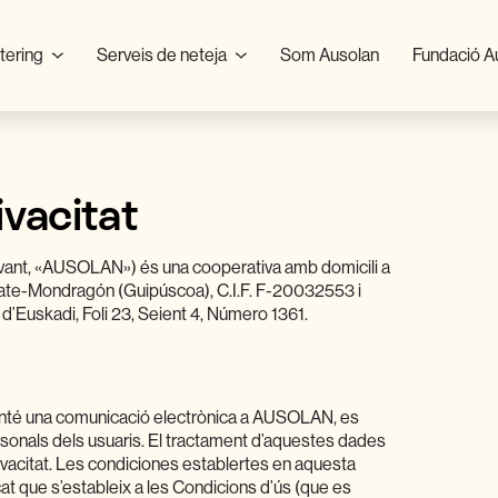
tering
Serveis de neteja
Som Ausolan
Fundació A
ivacitat
nt, «AUSOLAN») és una cooperativa amb domicili a
asate-Mondragón (Guipúscoa), C.I.F. F-20032553 i
 d’Euskadi, Foli 23, Seient 4, Número 1361.
anté una comunicació electrònica a AUSOLAN, es
ersonals dels usuaris. El tractament d’aquestes dades
ivacitat. Les condiciones establertes en aquesta
ficat que s’estableix a les Condicions d’ús (que es